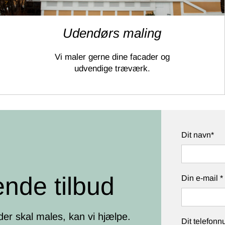
Udendørs maling
Vi maler gerne dine facader og
udvendige træværk.
Dit navn*
ende tilbud
Din e-mail *
der skal males, kan vi hjælpe.
Dit telefon