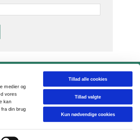
Tillad alle cookies
ale medier og
ed vores
Tillad valgte
re kan
om
fra din brug
Kun nødvendige cookies
Privatliv og cookies
hCaptcha