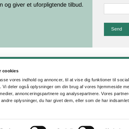
og giver et uforpligtende tilbud.
Hedevej 4, 3730 Nexø
 cookies
CVR: 30962621
passe vores indhold og annoncer, til at vise dig funktioner til soci
fik. Vi deler også oplysninger om din brug af vores hjemmeside m
Telefon:
30 48 15 15
 medier, annonceringspartnere og analysepartnere. Vores partne
Email:
jesdetermaleren@hotmail.c
ndre oplysninger, du har givet dem, eller som de har indsamlet 