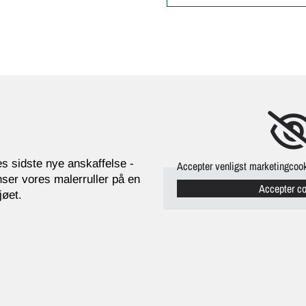
s sidste nye anskaffelse -
Accepter venligst marketingcook
nser vores malerruller på en
Accepter c
jøet.