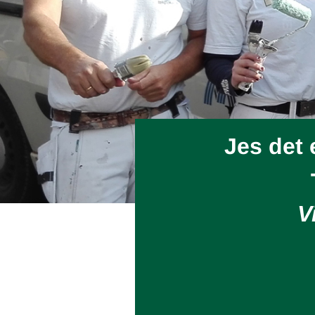
Jes det 
V