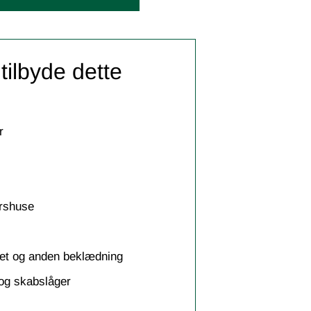
 tilbyde dette
r
rshuse
et og anden beklædning
 og skabslåger